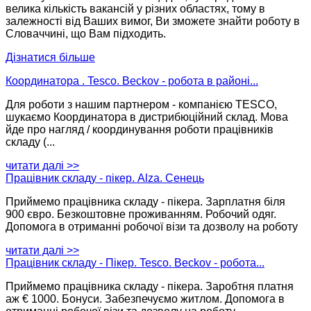
велика кількість вакансій у різних областях, тому в
залежності від Ваших вимог, Ви зможете знайти роботу в
Словаччині, що Вам підходить.
Дізнатися більше
Координатора . Tesco. Beckov - робота в районі...
Для роботи з нашим партнером - компанією TESCO,
шукаємо Координатора в дистрибюційний склад. Мова
йде про нагляд / координування роботи працівників
складу (...
читати далі >>
Працівник складу - пікер. Alza. Сенець
Приймемо працівника складу - пікера. Зарплатня біля
900 євро. Безкоштовне проживанням. Робочий одяг.
Допомога в отриманні робочої візи та дозволу на роботу
читати далі >>
Працівник складу - Пікер. Tesco. Beckov - робота...
Приймемо працівника складу - пікера. Заробтня платня
аж € 1000. Бонуси. Забезпечуємо житлом. Допомога в