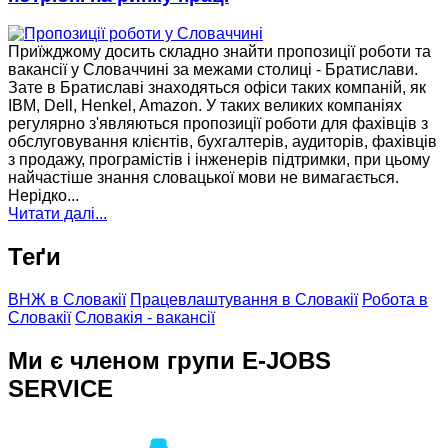
Приїжджому досить складно знайти пропозиції роботи та
вакансії у Словаччині за межами столиці - Братислави.
Зате в Братиславі знаходяться офіси таких компаній, як
IBM, Dell, Henkel, Amazon. У таких великих компаніях
регулярно з'являються пропозиції роботи для фахівців з
обслуговування клієнтів, бухгалтерів, аудиторів, фахівців
з продажу, програмістів і інженерів підтримки, при цьому
найчастіше знання словацької мови не вимагається.
Нерідко...
Читати далі...
Теґи
ВНЖ в Словакії
Працевлаштування в Словакії
Робота в
Словакії
Словакія - вакансії
Ми є членом групи E-JOBS
SERVICE