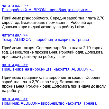
читати далі >>
Різноробочий. ALBIXON – виробницто накриття....
Приймемо різноробочого. Середня заробітна плата 2,70
євро / год. Безкоштовне проживання. Робочий одяг.
Допомога при видачі дозволу на роботу і візи
читати далі >>
Токар. ALBIXON – виробницто накриття. Трнава
Приймемо токаря. Середня заробітна плата 2,70 євро /
год. Безкоштовне проживання. Робочий одяг. Допомога
при видачі дозволу на роботу і візи
читати далі >>
Працівників на виробництві накриття. ALBIXON -...
Приймемо працівника на виробництві кровлі. Середня
заробітна плата 2,70 євро / год. Безкоштовне
проживання. Робочий одяг. Допомога при видачі дозволу
на роботу і...
читати далі >>
Помічник. ALBIXON– виробництво накриття. Трнава....