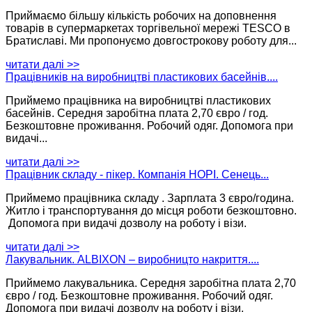
Приймаємо більшу кількість робочих на доповнення
товарів в супермаркетах торгівельної мережі TESCO в
Братиславі. Ми пропонуємо довгострокову роботу для...
читати далі >>
Працівників на виробництві пластикових басейнів....
Приймемо працівника на виробництві пластикових
басейнів. Середня заробітна плата 2,70 євро / год.
Безкоштовне проживання. Робочий одяг. Допомога при
видачі...
читати далі >>
Працівник складу - пікер. Компанія HOPI. Сенець...
Приймемо працівника складу . Зарплата 3 євро/година.
Житло і транспортування до місця роботи безкоштовно.
Допомога при видачі дозволу на роботу і візи.
читати далі >>
Лакувальник. ALBIXON – виробницто накриття....
Приймемо лакувальника. Середня заробітна плата 2,70
євро / год. Безкоштовне проживання. Робочий одяг.
Допомога при видачі дозволу на роботу і візи.