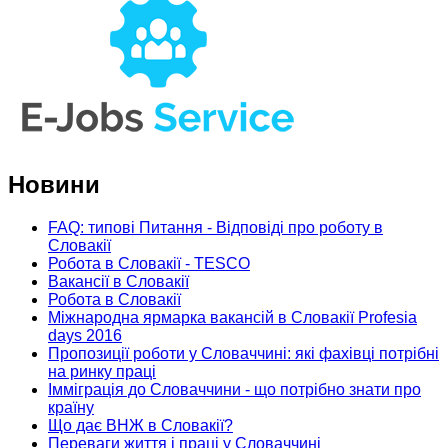
Новини
FAQ: типові Питання - Відповіді про роботу в
Словакії
Робота в Словакії - TESCO
Вакансії в Словакії
Робота в Словакії
Міжнародна ярмарка вакансій в Словакії Profesia
days 2016
Пропозиції роботи у Словаччині: які фахівці потрібні
на ринку праці
Імміграція до Словаччини - що потрібно знати про
країну
Що дає ВНЖ в Словакії?
Переваги життя і праці у Словаччині