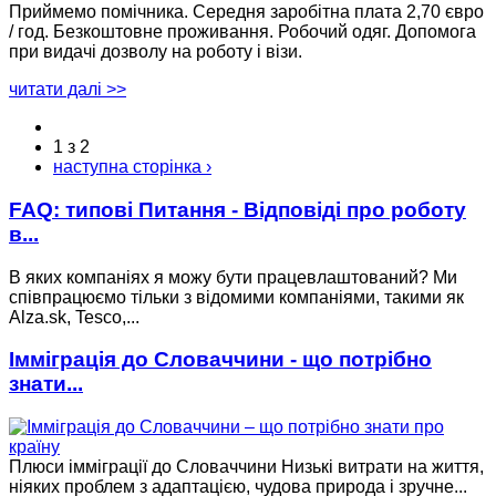
Приймемо помічника. Середня заробітна плата 2,70 євро
/ год. Безкоштовне проживання. Робочий одяг. Допомога
при видачі дозволу на роботу і візи.
читати далі >>
1 з 2
наступна сторінка ›
FAQ: типові Питання - Відповіді про роботу
в...
В яких компаніях я можу бути працевлаштований? Ми
співпрацюємо тільки з відомими компаніями, такими як
Alza.sk, Tesco,...
Імміграція до Словаччини - що потрібно
знати...
Плюси імміграції до Словаччини Низькі витрати на життя,
ніяких проблем з адаптацією, чудова природа і зручне...