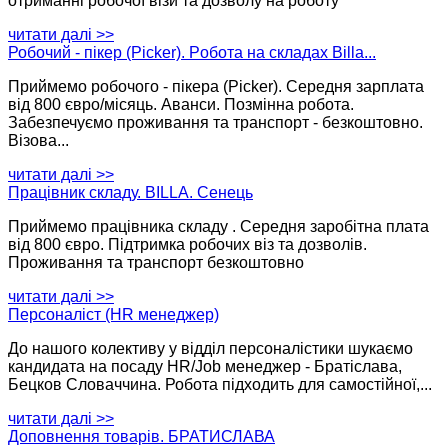
отриманні робочої візи та дозволу на роботу
читати далі >>
Робочий - пікер (Picker). Pобота на складах Billa...
Приймемо робочого - пікера (Picker). Середня зарплата
від 800 євро/місяць. Аванси. Позмінна робота.
Забезпечуємо проживання та транспорт - безкоштовно.
Візова...
читати далі >>
Працівник складу. BILLA. Сенець
Приймемо працівника складу . Середня заробітна плата
від 800 євро. Підтримка робочих віз та дозволів.
Проживання та транспорт безкоштовно
читати далі >>
Персоналіст (HR менеджер)
До нашого колективу у відділ персоналістики шукаємо
кандидата на посаду HR/Job менеджер - Братіслава,
Бецков Словаччина. Робота підходить для самостійної,...
читати далі >>
Доповнення товарів. БРАТИСЛАВА