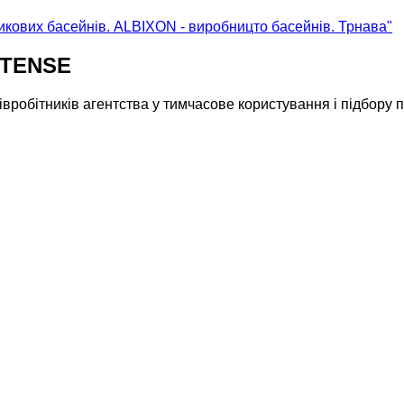
тикових басейнів. ALBIXON - виробницто басейнів. Трнава"
NTENSE
робітників агентства у тимчасове користування і підбору пе