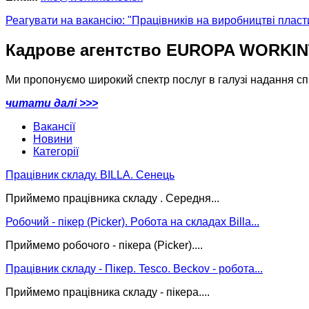
Реагувати на вакансію: "Працівників на виробництві плас
Кадрове агентство EUROPA WORKI
Ми пропонуємо широкий спектр послуг в галузі надання спів
читати далі >>>
Вакансії
Новини
Категорії
Працівник складу. BILLA. Сенець
Приймемо працівника складу . Середня...
Робочий - пікер (Picker). Pобота на складах Billa...
Приймемо робочого - пікера (Picker)....
Працівник складу - Пікер. Tesco. Beckov - робота...
Приймемо працівника складу - пікера....