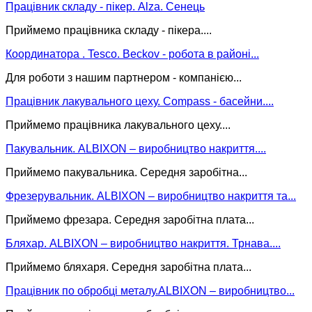
Працівник складу - пікер. Alza. Сенець
Приймемо працівника складу - пікера....
Координатора . Tesco. Beckov - робота в районі...
Для роботи з нашим партнером - компанією...
Працівник лакувального цеху. Compass - басейни....
Приймемо працівника лакувального цеху....
Пакувальник. ALBIXON – виробництво накриття....
Приймемо пакувальника. Середня заробітна...
Фрезерувальник. ALBIXON – виробництво накриття та...
Приймемо фрезара. Середня заробітна плата...
Бляхар. ALBIXON – виробництво накриття. Трнава....
Приймемо бляхаря. Середня заробітна плата...
Працівник по обробці металу.ALBIXON – виробництво...