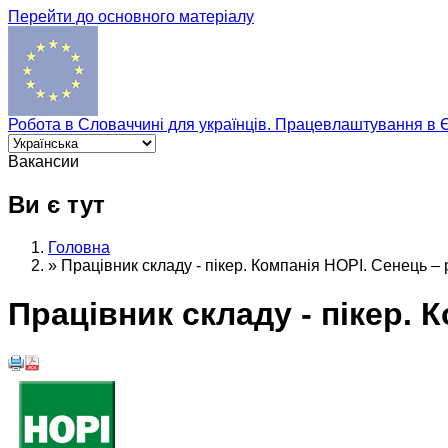
Перейти до основного матеріалу
Робота в Словаччині для українців. Працевлаштування в 
Вакансии
Ви є тут
Головна
»
Працівник складу - пікер. Компанія HOPI. Сенець –
Працівник складу - пікер. 