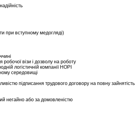
надійність
ити при вступному медогляді)
ччині
 робочої візи і дозволу на роботу
одній логістичній компанії HOPI
чному середовищі
жливістю підписання трудового договору на повну зайнятість
вий негайно або за домовленістю