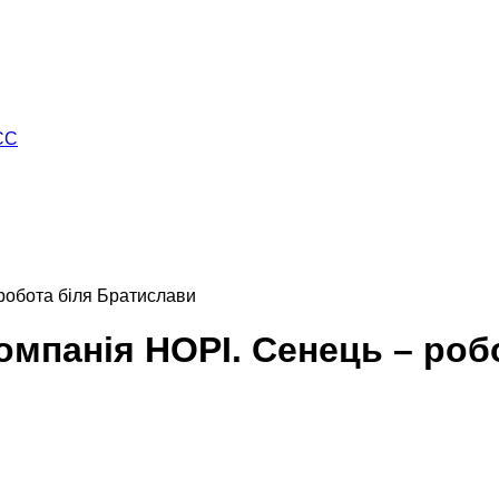
ЄС
 робота біля Братислави
Компанія HOPI. Сенець – ро