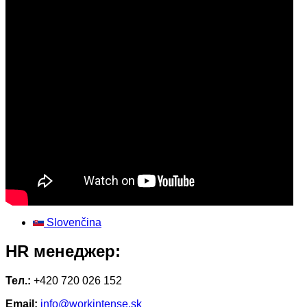
Slovenčina
HR менеджер:
Тел.:
+420 720 026 152
Email:
info@workintense.sk