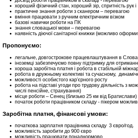
досвід роботи працівником в скаладі - перевагою
хороший фізичний стан, хороший зір, спритність рук і 
практичне знання роботи з сканером – перевагою
вміння працювати з ручним електричним візком
базові навички роботи на ПК
знання словацької мови – перевагою
​наявність діючої санітарної книжки (можливо оформ
Пропонуємо:
легальне, довгострокове працевлаштування в Слова
іноземці забезпечуємо повну підтримку для отримання
хороша заробітна платня і робота в стабільній міжнар
робота в дружньому колективі та сучасному, динамі
можливості особистого кар'єрного росту
робота на підставі угоди про трудову діяльність з мо
числі пенсійне, страхування)
місце роботи – Сенец (близько 25 км від Братислави)
початок роботи працівником складу - пікером можли
Заробітна платня, фінансові умови:
початкова зарплатня працівника складу 3 євро/год.
можливість заробити до 900 євро
можливість працювати понаднормово