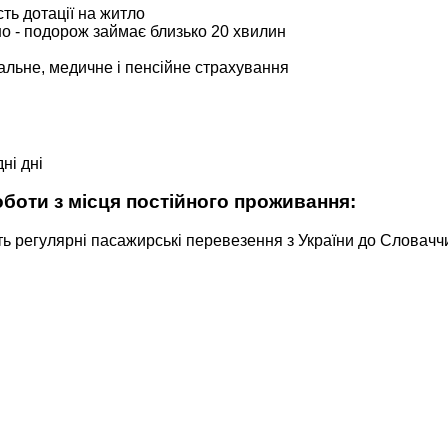
ь дотації на житло
но - подорож займає близько 20 хвилин
льне, медичне і пенсійне страхування​
ні дні
оботи з місця постійного проживання:
ь регулярні пасажирські перевезення з України до Словаччи