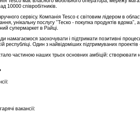
нія Tesco має власного мобільного оператора, мережу магазин
д 10000 співробітників.
учного сервісу. Компанія Tesco є світовим лідером в області 
ня, унікальну послугу "Теско - покупка продуктів вдома", а
чний супермаркет в Райці.
ди намагаємося заохочувати і підтримати позитивні процеси
сій республіці. Один з найвідоміших підтримуваних проектів 
стало частиною наших трьох основних амбіцій: створювати 
?
сії:
арячі вакансії: