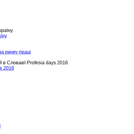
їну
на ринку праці
s 2016
ї