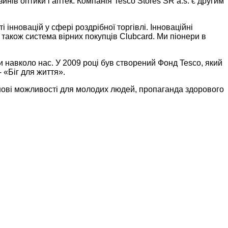
ів оптики і аптек. Компанія Tesco Stores SR a.s. є другим
інновацій у сфері роздрібної торгівлі. Інноваційні
 також система вірних покупців Clubcard. Ми піонери в
 навколо нас. У 2009 році був створений Фонд Tesco, який
- «Біг для життя».
нові можливості для молодих людей, пропаганда здорового