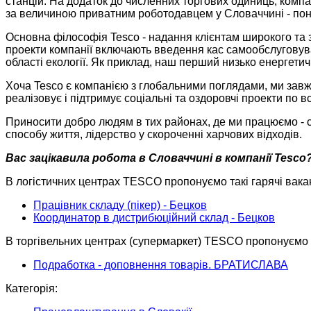
станцій. На додаток до численних торгових одиниць, компа
за величиною приватним роботодавцем у Словаччині - пона
Основна філософія Tesco - надання клієнтам широкого та зр
проекти компанії включають введення кас самообслуговуван
області екології. Як приклад, наш перший низько енергети
Хоча Tesco є компанією з глобальними поглядами, ми завж
реалізовує і підтримує соціальні та оздоровчі проекти по в
Приносити добро людям в тих районах, де ми працюємо - 
способу життя, лідерство у скороченні харчових відходів.
Вас зацікавила робота в Словаччині в компанії Tesco
В логістичних центрах TESCO пропонуємо такі гарячі вакан
Працівник складу (пікер) - Бецков
Координатор в дистрибюційний склад - Бецков
В торгівельних центрах (супермаркет) TESCO пропонуємо г
Подработка - доповнення товарів. БРАТИСЛАВА
Категорія: