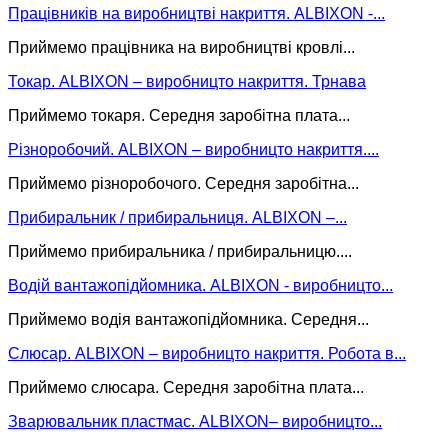
Працівників на виробництві накриття. ALBIXON -...
Приймемо працівника на виробництві кровлі...
Токар. ALBIXON – виробницто накриття. Трнава
Приймемо токаря. Середня заробітна плата...
Різноробочий. ALBIXON – виробницто накриття....
Приймемо різноробочого. Середня заробітна...
Прибиральник / прибиральниця. ALBIXON –...
Приймемо прибиральника / прибиральницю....
Водій вантажопідйомника. ALBIXON - виробницто...
Приймемо водія вантажопідйомника. Середня...
Слюсар. ALBIXON – виробницто накриття. Робота в...
Приймемо слюсара. Середня заробітна плата...
Зварювальник пластмас. ALBIXON– виробницто...