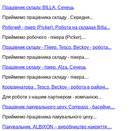
Працівник складу. BILLA. Сенець
Приймемо працівника складу . Середня...
Робочий - пікер (Picker). Pобота на складах Billa...
Приймемо робочого - пікера (Picker)....
Працівник складу - Пікер. Tesco. Beckov - робота...
Приймемо працівника складу - пікера....
Працівник складу - пікер. Alza. Сенець
Приймемо працівника складу - пікера....
Координатора . Tesco. Beckov - робота в районі...
Для роботи з нашим партнером - компанією...
Працівник лакувального цеху. Compass - басейни....
Приймемо працівника лакувального цеху....
Пакувальник. ALBIXON – виробництво накриття....