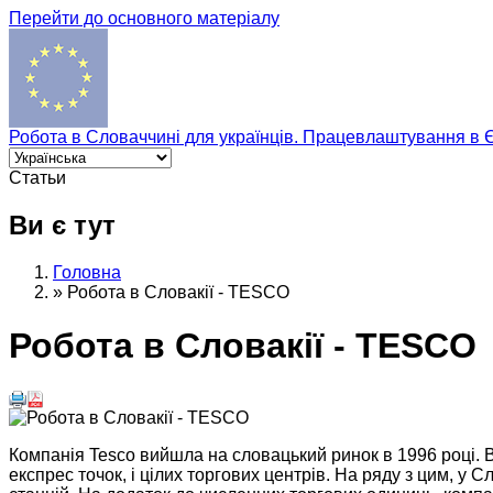
Перейти до основного матеріалу
Робота в Словаччині для українців. Працевлаштування в 
Статьи
Ви є тут
Головна
»
Робота в Словакії - TESCO
Робота в Словакії - TESCO
Компанія Tesco вийшла на словацький ринок в 1996 році. В 
експрес точок, і цілих торгових центрів. На ряду з цим, у