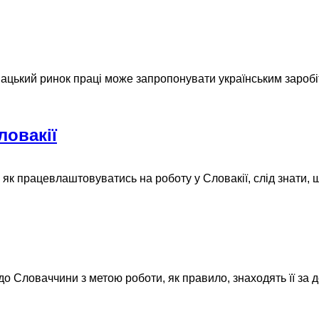
ловацький ринок праці може запропонувати українським зароб
овакії
к працевлаштовуватись на роботу у Словакії, слід знати, що 
о Словаччини з метою роботи, як правило, знаходять її за 