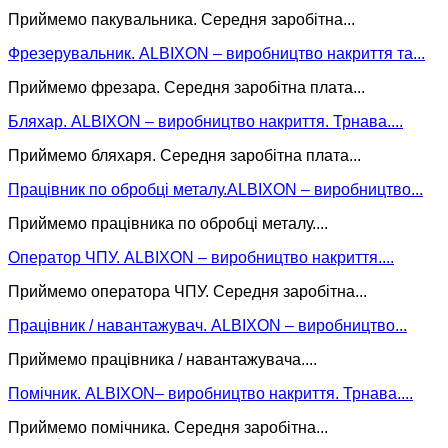
Приймемо пакувальника. Середня заробітна...
Фрезерувальник. ALBIXON – виробництво накриття та...
Приймемо фрезара. Середня заробітна плата...
Бляхар. ALBIXON – виробництво накриття. Трнава....
Приймемо бляхаря. Середня заробітна плата...
Працівник по обробці металу.ALBIXON – виробництво...
Приймемо працівника по обробці металу....
Оператор ЧПУ. ALBIXON – виробництво накриття....
Приймемо оператора ЧПУ. Середня заробітна...
Працівник / навантажувач. ALBIXON – виробництво...
Приймемо працівника / навантажувача....
Помічник. ALBIXON– виробництво накриття. Трнава....
Приймемо помічника. Середня заробітна...