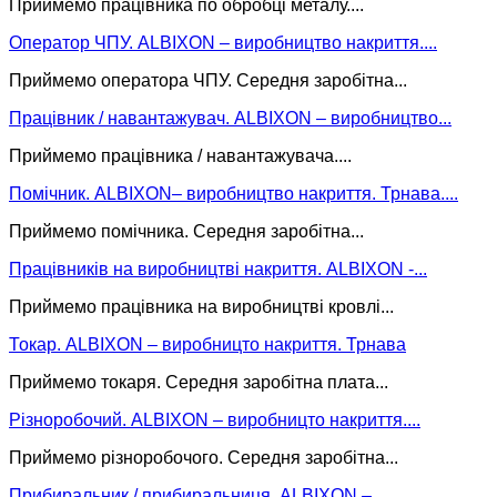
Приймемо працівника по обробці металу....
Оператор ЧПУ. ALBIXON – виробництво накриття....
Приймемо оператора ЧПУ. Середня заробітна...
Працівник / навантажувач. ALBIXON – виробництво...
Приймемо працівника / навантажувача....
Помічник. ALBIXON– виробництво накриття. Трнава....
Приймемо помічника. Середня заробітна...
Працівників на виробництві накриття. ALBIXON -...
Приймемо працівника на виробництві кровлі...
Токар. ALBIXON – виробницто накриття. Трнава
Приймемо токаря. Середня заробітна плата...
Різноробочий. ALBIXON – виробницто накриття....
Приймемо різноробочого. Середня заробітна...
Прибиральник / прибиральниця. ALBIXON –...