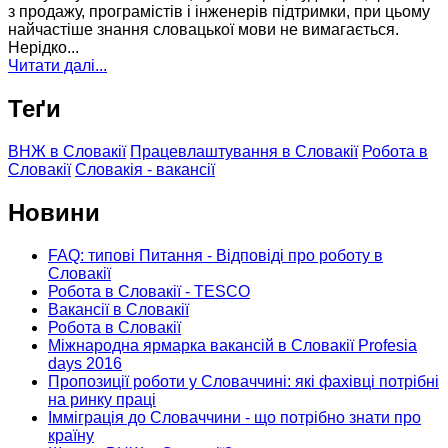
з продажу, програмістів і інженерів підтримки, при цьому
найчастіше знання словацької мови не вимагається.
Нерідко...
Читати далі...
Теґи
ВНЖ в Словакії
Працевлаштування в Словакії
Робота в
Словакії
Словакія - вакансії
Новини
FAQ: типові Питання - Відповіді про роботу в
Словакії
Робота в Словакії - TESCO
Вакансії в Словакії
Робота в Словакії
Міжнародна ярмарка вакансій в Словакії Profesia
days 2016
Пропозиції роботи у Словаччині: які фахівці потрібні
на ринку праці
Імміграція до Словаччини - що потрібно знати про
країну