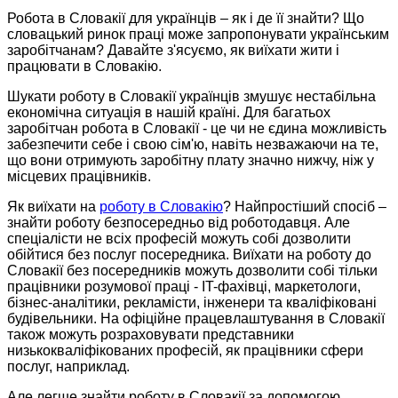
Робота в Словакії для українців – як і де її знайти? Що
словацький ринок праці може запропонувати українським
заробітчанам? Давайте з'ясуємо, як виїхати жити і
працювати в Словакію.
Шукати роботу в Словакії українців змушує нестабільна
економічна ситуація в нашій країні. Для багатьох
заробітчан робота в Словакії - це чи не єдина можливість
забезпечити себе і свою сім'ю, навіть незважаючи на те,
що вони отримують заробітну плату значно нижчу, ніж у
місцевих працівників.
Як виїхати на
роботу в Словакію
? Найпростіший спосіб –
знайти роботу безпосередньо від роботодавця. Але
спеціалісти не всіх професій можуть собі дозволити
обійтися без послуг посередника. Виїхати на роботу до
Словакії без посередників можуть дозволити собі тільки
працівники розумової праці - IT-фахівці, маркетологи,
бізнес-аналітики, рекламісти, інженери та кваліфіковані
будівельники. На офіційне працевлаштування в Словакії
також можуть розраховувати представники
низькокваліфікованих професій, як працівники сфери
послуг, наприклад.
Але легше знайти роботу в Словакії за допомогою