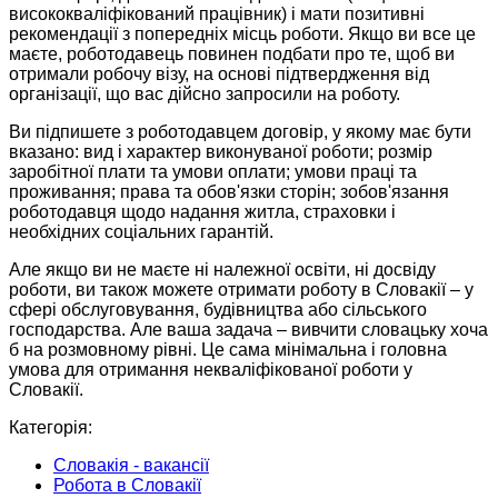
висококваліфікований працівник) і мати позитивні
рекомендації з попередніх місць роботи. Якщо ви все це
маєте, роботодавець повинен подбати про те, щоб ви
отримали робочу візу, на основі підтвердження від
організації, що вас дійсно запросили на роботу.
Ви підпишете з роботодавцем договір, у якому має бути
вказано: вид і характер виконуваної роботи; розмір
заробітної плати та умови оплати; умови праці та
проживання; права та обов'язки сторін; зобов'язання
роботодавця щодо надання житла, страховки і
необхідних соціальних гарантій.
Але якщо ви не маєте ні належної освіти, ні досвіду
роботи, ви також можете отримати роботу в Словакії – у
сфері обслуговування, будівництва або сільського
господарства. Але ваша задача – вивчити словацьку хоча
б на розмовному рівні. Це сама мінімальна і головна
умова для отримання некваліфікованої роботи у
Словакії.
Категорія:
Словакія - вакансії
Робота в Словакії