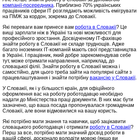
компанії-посередника
. Приблизно 70% українських
працівників сфери IТ розглядають можливість емігрувати
на ПМЖ за кордон, зокрема до Словакії.
Які переваги вам принесе вам
робота в Словакії
? Це
вищі зарплати ніж в Україні та нові можливості для
професійного зростання. Досвідченому IT-фахівцю
знайти роботу в Словакії не складе труднощів. Адже
багато іноземних ІТ-компаній мають свої представництва
в Україні. І працівник, який добре зарекомендував себе
тут, може отримати направлення, наприклад, до
словацької філії. Знайти роботу в Словакії можна і
самостійно, для цього треба зайти на популярні сайти з
працевлаштування і знайти потрібну
вакансію у Словакії
.
У Словакії, як і у більшості країн, для офіційного
оформлення вас на роботу роботодавцю необхідно
надати до Міністерства праці документи. В них має бути
зазначено, що ваша посада пропонувалася громадянам
Словакії, але вони відмовилися на вашу користь.
Які потрібно мати знання та навички, щоб зацікавити
словацького роботодавця і отримати
роботу в Словакії
?
Перш за все, потрібно мати значний досвід роботи в
вашій сфері, досконало володіти мовою (якщо ви