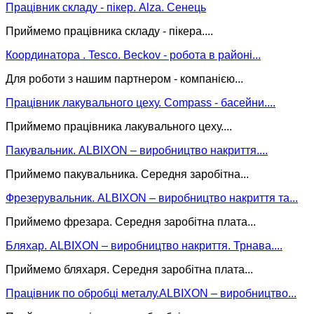
Працівник складу - пікер. Alza. Сенець
Приймемо працівника складу - пікера....
Координатора . Tesco. Beckov - робота в районі...
Для роботи з нашим партнером - компанією...
Працівник лакувального цеху. Compass - басейни....
Приймемо працівника лакувального цеху....
Пакувальник. ALBIXON – виробництво накриття....
Приймемо пакувальника. Середня заробітна...
Фрезерувальник. ALBIXON – виробництво накриття та...
Приймемо фрезара. Середня заробітна плата...
Бляхар. ALBIXON – виробництво накриття. Трнава....
Приймемо бляхаря. Середня заробітна плата...
Працівник по обробці металу.ALBIXON – виробництво...