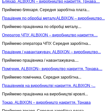
Бляхар. ALBIXON – виробництво накриття. Трнава....
Приймемо бляхаря. Середня заробітна плата...
Працівник по обробці металу.ALBIXON – виробництво...
Приймемо працівника по обробці металу....
Оператор ЧПУ. ALBIXON – виробництво накриття....
Приймемо оператора ЧПУ. Середня заробітна...
Працівник / навантажувач. ALBIXON – виробництво...
Приймемо працівника / навантажувача....
Помічник. ALBIXON– виробництво накриття. Трнава....
Приймемо помічника. Середня заробітна...
Працівників на виробництві накриття. ALBIXON -...
Приймемо працівника на виробництві кровлі...
Токар. ALBIXON – виробницто накриття. Трнава
Приймемо токаря. Середня заробітна плата...