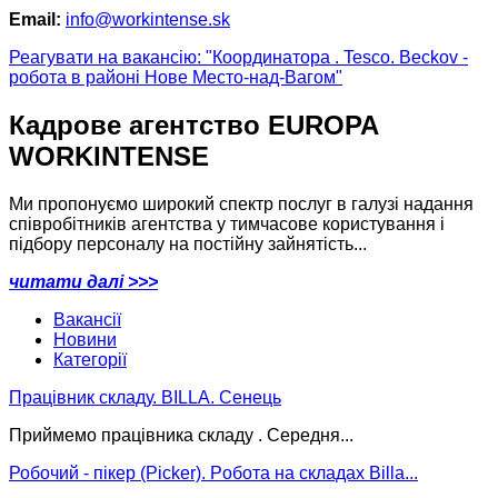
Email:
info@workintense.sk
Реагувати на вакансію: "Координатора . Tesco. Beckov -
робота в районі Нове Место-над-Вагом"
Кадрове агентство EUROPA
WORKINTENSE
Ми пропонуємо широкий спектр послуг в галузі надання
співробітників агентства у тимчасове користування і
підбору персоналу на постійну зайнятість...
читати далі >>>
Вакансії
Новини
Категорії
Працівник складу. BILLA. Сенець
Приймемо працівника складу . Середня...
Робочий - пікер (Picker). Pобота на складах Billa...