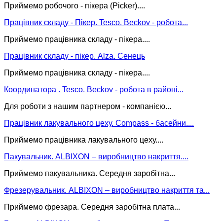
Приймемо робочого - пікера (Picker)....
Працівник складу - Пікер. Tesco. Beckov - робота...
Приймемо працівника складу - пікера....
Працівник складу - пікер. Alza. Сенець
Приймемо працівника складу - пікера....
Координатора . Tesco. Beckov - робота в районі...
Для роботи з нашим партнером - компанією...
Працівник лакувального цеху. Compass - басейни....
Приймемо працівника лакувального цеху....
Пакувальник. ALBIXON – виробництво накриття....
Приймемо пакувальника. Середня заробітна...
Фрезерувальник. ALBIXON – виробництво накриття та...
Приймемо фрезара. Середня заробітна плата...