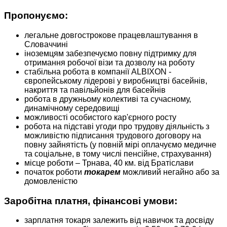
Пропонуємо:
легальне довгострокове працевлаштування в
Словаччині
іноземцям забезпечуємо повну підтримку для
отримання робочої візи та дозволу на роботу
стабільна робота в компанії ALBIXON -
європейському лідерові у виробництві басейнів,
накриття та павільйонів для басейнів
робота в дружньому колективі та сучасному,
динамічному середовищі
можливості особистого кар'єрного росту
робота на підставі угоди про трудову діяльність з
можливістю підписання трудового договору на
повну зайнятість (у повній мірі оплачуємо медичне
та соціальне, в тому числі пенсійне, страхування)
місце роботи – Трнава, 40 км. від Братіслави
початок роботи
токарем
можливий негайно або за
домовленістю
Заробітна платня, фінансові умови:
зарплатня
токаря залежить від навичок та досвіду