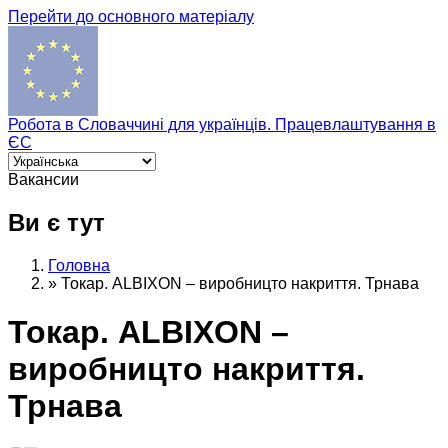
Перейти до основного матеріалу
Робота в Словаччині для українців. Працевлаштування в
ЄС
Вакансии
Ви є тут
Головна
»
Токар. ALBIXON – виробницто накриття. Трнава
Токар. ALBIXON –
виробницто накриття.
Трнава