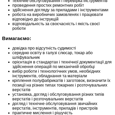
технічне обслуговування і перевірка інструментів
проведення простих ремонтних робіт
здійснення догляду за приладами і інструментами
робота на виробничих замовленях і працювати
відповідно до інструкцій
відповідальність за своєчасність і якість своєї
роботи
Вимагаємо:
довідка про відсутність судимості
середню освіту в галузі слюсар, токар або
шліфувальник
орієнтація в стандартах і технічної документації для
здійснення операцій по механічній обробці
вибір роботи і технологічних умов, необхідних
інструментів, обладнання та матеріали
кріплення полуфабрикатів і заготовок, визначити їх
позиції на різних типах токарних і розточувальних
верстатів
установка, догляд і обслуговування різних типів
верстатів і розточувальних верстатів
догляд і технічне обслуговування звичайних
верстатів, інструментів, приладів і пристроїв
практичне мислення і рішучість