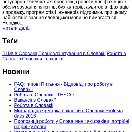
регулярно з'являються пропозиції роботи для фахівців з
обслуговування клієнтів, бухгалтерів, аудиторів, фахівців
з продажу, програмістів і інженерів підтримки, при цьому
найчастіше знання словацької мови не вимагається.
Нерідко...
Читати далі...
Теґи
ВНЖ в Словакії
Працевлаштування в Словакії
Робота в
Словакії
Словакія - вакансії
Новини
FAQ: типові Питання - Відповіді про роботу в
Словакії
Робота в Словакії - TESCO
Вакансії в Словакії
Робота в Словакії
Міжнародна ярмарка вакансій в Словакії Profesia
days 2016
Пропозиції роботи у Словаччині: які фахівці потрібні
на ринку праці
Імміграція до Словаччини - що потрібно знати про