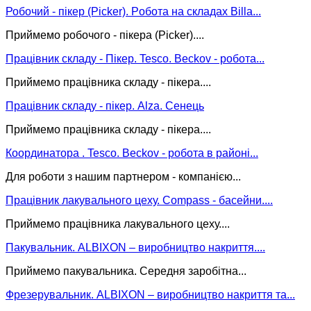
Робочий - пікер (Picker). Pобота на складах Billa...
Приймемо робочого - пікера (Picker)....
Працівник складу - Пікер. Tesco. Beckov - робота...
Приймемо працівника складу - пікера....
Працівник складу - пікер. Alza. Сенець
Приймемо працівника складу - пікера....
Координатора . Tesco. Beckov - робота в районі...
Для роботи з нашим партнером - компанією...
Працівник лакувального цеху. Compass - басейни....
Приймемо працівника лакувального цеху....
Пакувальник. ALBIXON – виробництво накриття....
Приймемо пакувальника. Середня заробітна...
Фрезерувальник. ALBIXON – виробництво накриття та...