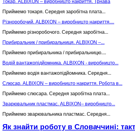
Токар. ALBIXON – виробницто накриття. Трнава
Приймемо токаря. Середня заробітна плата...
Різноробочий. ALBIXON – виробницто накриття....
Приймемо різноробочого. Середня заробітна...
Прибиральник / прибиральниця. ALBIXON –...
Приймемо прибиральника / прибиральницю....
Водій вантажопідйомника. ALBIXON - виробницто...
Приймемо водія вантажопідйомника. Середня...
Слюсар. ALBIXON – виробницто накриття. Робота в...
Приймемо слюсара. Середня заробітна плата...
Зварювальник пластмас. ALBIXON– виробницто...
Приймемо зварювальника пластмас. Середня...
Як знайти роботу в Словаччині: такт