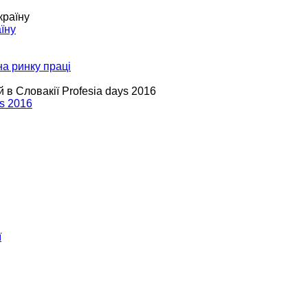
їну
на ринку праці
s 2016
ї