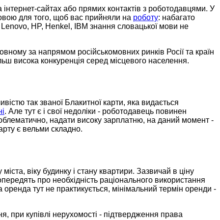
 інтернет-сайтах або прямих контактів з роботодавцями. У
мовою для того, щоб вас прийняли на
роботу
: набагато
Lenovo, HP, Henkel, IBM знання словацької мови не
новному за напрямом російськомовних ринків Росії та країн
ільш висока конкуренція серед місцевого населення.
ливістю так званої Блакитної карти, яка видається
ні
. Але тут є і свої недоліки - роботодавець повинен
проблематично, надати високу зарплатню, на даний момент -
арту є вельми складно.
іста, віку будинку і стану квартири. Зазвичай в ціну
попередять про необхідність раціонального використання
 оренда тут не практикується, мінімальний термін оренди -
, при купівлі нерухомості - підтвердження права