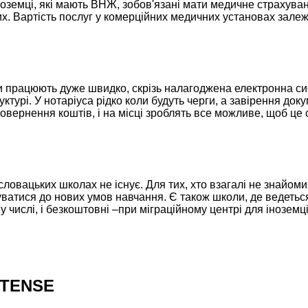
ноземці, які мають ВНЖ, зобов'язані мати медичне страхува
них. Вартість послуг у комерційних медичних установах зале
би працюють дуже швидко, скрізь налагоджена електронна си
ктурі. У нотаріуса рідко коли будуть черги, а завірення док
овернення коштів, і на місці зроблять все можливе, щоб це 
словацьких школах не існує. Для тих, хто взагалі не знайом
уватися до нових умов навчання. Є також школи, де ведеть
му числі, і безкоштовні –при міграційному центрі для іноземці
NTENSE