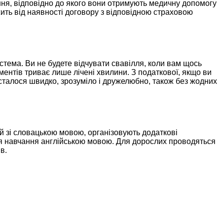
ння, відповідно до якого вони отримують медичну допомогу
жить від наявності договору з відповідною страховою
стема. Ви не будете відчувати свавілля, коли вам щось
ументів триває лише лічені хвилини. З податкової, якщо ви
сталося швидко, зрозуміло і дружелюбно, також без жодних
ий зі словацькою мовою, організовують додаткові
ся навчання англійською мовою. Для дорослих проводяться
в.