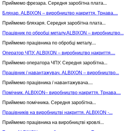
Приймемо фрезара. Середня заробітна плата...
Бляхар. ALBIXON – виробництво накриття. Трнава....
Приймемо бляхаря. Середня заробітна плата...
Працівник по обробці металу.ALBIXON – виробництво...
Приймемо працівника по обробці металу....
Оператор ЧПУ. ALBIXON – виробництво накриття....
Приймемо оператора ЧПУ. Середня заробітна...
Працівник / навантажувач. ALBIXON – виробництво...
Приймемо працівника / навантажувача....
Помічник. ALBIXON– виробництво накриття. Трнава....
Приймемо помічника. Середня заробітна...
Працівників на виробництві накриття. ALBIXON -...
Приймемо працівника на виробництві кровлі...