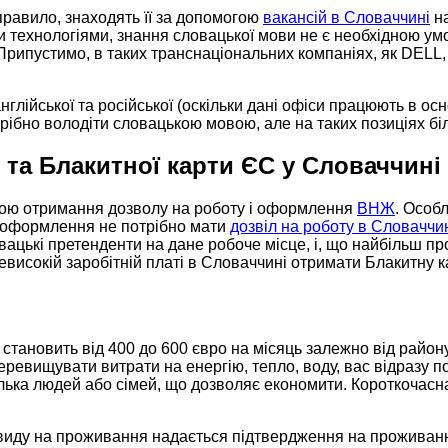
правило, знаходять її за допомогою
вакансій в Словаччині
на
и технологіями, знання словацької мови не є необхідною у
рипустимо, в таких транснаціональних компаніях, як DELL, 
нглійської та російської (оскільки дані офіси працюють в ос
трібно володіти словацькою мовою, але на таких позиціях б
та Блакитної карти ЄС у Словаччині
гою отримання дозволу на роботу і оформлення
ВНЖ
. Особ
ї оформлення не потрібно мати
дозвіл на роботу в Словаччи
ловацькі претенденти на дане робоче місце, і, що найбільш 
високій заробітній платі в Словаччині отримати Блакитну к
тановить від 400 до 600 євро на місяць залежно від району м
еревищувати витрати на енергію, тепло, воду, вас відразу 
кілька людей або сімей, що дозволяє економити. Короткочасна
виду на проживання надається підтвердження на проживання