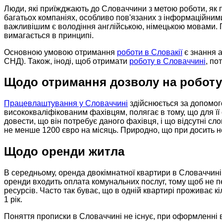
Люди, які приїжджають до Словаччини з метою роботи, як 
багатьох компаніях, особливо пов'язаних з інформаційним
важливішим є володіння англійською, німецькою мовами. П
вимагається в принципі.
Основною умовою отримання
роботи в Словакії
є знання а
СНД). Також, іноді, щоб отримати
роботу в Словаччині
, по
Щодо отримання дозволу на роботу 
Працевлаштування у Словаччині
здійснюється за допомо
висококваліфікованим фахівцям, полягає в тому, що для ї
довести, що він потребує даного фахівця, і що відсутні с
не менше 1200 євро на місяць. Природно, що при досить не
Щодо оренди житла
В середньому, оренда двокімнатної квартири в Словаччині с
оренди входить оплата комунальних послуг, тому щоб не п
ресурсів. Часто так буває, що в одній квартирі проживає 
1 рік.
Поняття прописки в Словаччині не існує, при оформленні 