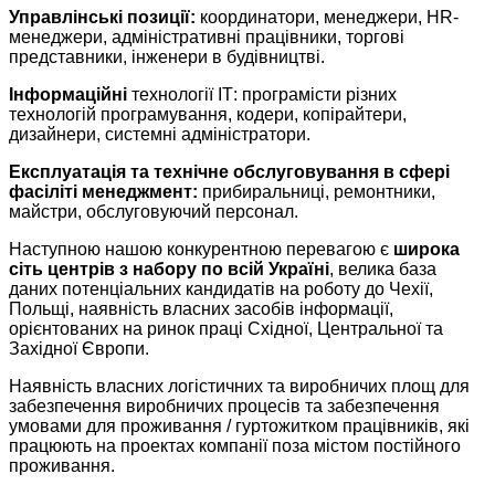
Управлінські позиції:
координатори, менеджери, HR-
менеджери, адміністративні працівники, торгові
представники, інженери в будівництві.
Інформаційні
технології ІТ: програмісти різних
технологій програмування, кодери, копірайтери,
дизайнери, системні адміністратори.
Експлуатація та технічне обслуговування в сфері
фасіліті менеджмент:
прибиральниці, ремонтники,
майстри, обслуговуючий персонал.
Наступною нашою конкурентною перевагою є
широка
сіть центрів з набору по всій Україні
, велика база
даних потенціальних кандидатів на роботу до Чехії,
Польщі, наявність власних засобів інформації,
орієнтованих на ринок праці Східної, Центральної та
Західної Європи.
Наявність власних логістичних та виробничих площ для
забезпечення виробничих процесів та забезпечення
умовами для проживання / гуртожитком працівників, які
працюють на проектах компанії поза містом постійного
проживання.