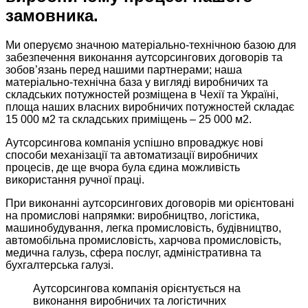
замовника.
Ми оперуємо значною матеріально-технічною базою для
забезпечення виконання аутсорсингових договорів та
зобов’язань перед нашими партнерами; наша
матеріально-технічна база у вигляді виробничих та
складських потужностей розміщена в Чехії та Україні,
площа наших власних виробничих потужностей складає
15 000 м2 та складських приміщень – 25 000 м2. ​
Аутсорсингова компанія успішно впроваджує нові
способи механізації та автоматизації виробничих
процесів, де ще вчора була єдина можливість
використання ручної праці.
При виконанні аутсорсингових договорів ми орієнтовані
на промислові напрямки: виробництво, логістика,
машинобудування, легка промисловість, будівництво,
автомобільна промисловість, харчова промисловість,
медична галузь, сфера послуг, адміністративна та
бухгалтерська галузі.​
Аутсорсингова компанія орієнтується на
виконання виробничих та логістичних