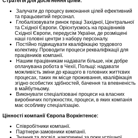
Стратегія для досягнення цілей:
Залучати до процесу виконання цілей ефективний
та працьовитий персонал.
Глобалізовувати ринок праці Західної, Центральної
та Східної Європи. Орієнтуємось на працівників
Східної Європи, передусім України, де розміщені
наші головні центри з набору персоналу.
Постійно підвищувати кваліфікацію трудового
колективу. Проводити процеси рекваліфікації для
працівників компанії.
Нашим працівникам надавати більше, ніж добре
оплачувана робота в Чехії, Польщі: надавати
можливість зміни до кращого в головних життєвих
процесах, таких як місце проживання, кваліфікація
згідно особистих здібностей, бачення та впевненість
в майбутньому.
Виконувати спеціалізовані процеси на власних
виробничих потужностях, процеси, в яких компанія
має особливу спеціалізацію.
Цінності компанії Європа Воркінтенсе:
Співробітники компанії.
Партнери-замовники компанії.
Знання та досвід, накопичені за роки успішної