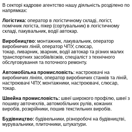
В секторі кадрове агентство нашу діяльність розділено по
напрямках:
Логістика:
оператор в логістичному складі, логіст,
помічник логіста, пікер (сортувальник) в логістичному
складі, пакувальник, водії автокар.
Виробництво
: монтажник, лакувальник, оператор
виробничих ліній, оператор ЧПУ, слюсар,
токар, ливарник, зварник, водії автокар та різних малих
транспортних засобів/візків, спеціаліст з технічного
обслуговування та поточного ремонту.
Автомобільна промисловість
: настроювачі на
виробничих лініях, оператор виробничих станків та ліній,
настроювачі ЧПУ, монтажники, настроювачі, слюсар,
токар.
Швейна промисловість:
швеї широкого профілю, швеї з
пошиву авточехлів, автомобільних рулів, кожаних
виробів, розкрійники, пошив текстильних виробів.
Будівництво:
будівельники, різноробочі на будівництві,
мурувальники, плиточники, штукатури.