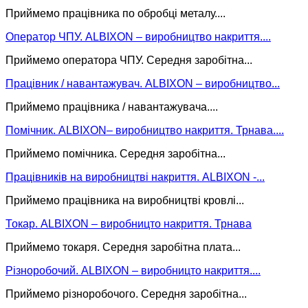
Приймемо працівника по обробці металу....
Оператор ЧПУ. ALBIXON – виробництво накриття....
Приймемо оператора ЧПУ. Середня заробітна...
Працівник / навантажувач. ALBIXON – виробництво...
Приймемо працівника / навантажувача....
Помічник. ALBIXON– виробництво накриття. Трнава....
Приймемо помічника. Середня заробітна...
Працівників на виробництві накриття. ALBIXON -...
Приймемо працівника на виробництві кровлі...
Токар. ALBIXON – виробницто накриття. Трнава
Приймемо токаря. Середня заробітна плата...
Різноробочий. ALBIXON – виробницто накриття....
Приймемо різноробочого. Середня заробітна...