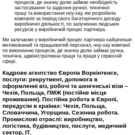
процесів, де значну долю займає необхідність
застосування та задієння ручної, технічної
праці та використання ноу-хау, які розробила
компанія за період свого багаторічного досвіду
виробничої діяльності, по залученню людських
ресурсів у виробничий процес партнера.
Ми залучаємо у виробничий процес партнера найцінніше:
мотивований та працьовитий персонал, ноу-хау компанії
по виконанню процесів, де значну долю займає ручна,
технічна, адміністративна праця та праця у сервісній
сфері.
Кадрове агентство Європа Воркінтенсе,
послуги: рекрутмент, допомога в
оформленні віз, робочі та шенгенські візи –
Чехія, Польща, ПМЖ (постійне місце
проживання). Постійна робота в Європі,
передусім в країнах: Чехія, Польща,
Словаччина, Угорщина. Сезонна робота.
Промислові отраслі: виробництво,
логістика, будівництво, послуги, медичний
сектор, ІТ.