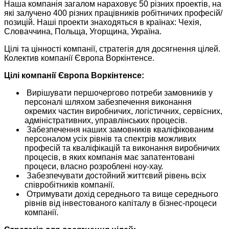
Наша компанія загалом нараховує 50 різних проектів, на
які залучено 400 різних працівників робітничих професій/
позицій. Наші проекти знаходяться в країнах: Чехія,
Словаччина, Польща, Угорщина, Україна.
Цілі та цінності компанії, стратегія для досягнення цілей.
Колектив компанії Європа Воркінтенсе.
Цілі компанії Європа Воркінтенсе:
Вирішувати першочергово потреби замовників у
персоналі шляхом забезпечення виконання
окремих частин виробничих, логістичних, сервісних,
адміністративних, управлінських процесів.
Забезпечення наших замовників кваліфікованим
персоналом усіх рівнів та спектрів можливих
професій та кваліфікацій та виконання виробничих
процесів, в яких компанія має запатентовані
процеси, власно розроблені ноу-хау.
Забезпечувати достойний життєвий рівень всіх
співробітників компанії.
Отримувати дохід середнього та вище середнього
рівнів від інвестованого капіталу в бізнес-процеси
компанії.