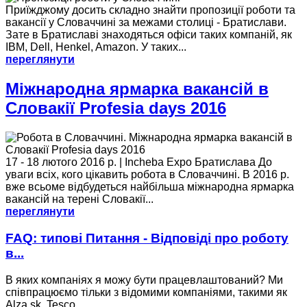
Приїжджому досить складно знайти пропозиції роботи та
вакансії у Словаччині за межами столиці - Братислави.
Зате в Братиславі знаходяться офіси таких компаній, як
IBM, Dell, Henkel, Amazon. У таких...
переглянути
Міжнародна ярмарка вакансій в
Словакії Profesia days 2016
17 - 18 лютого 2016 р. | Incheba Expo Братислава До
уваги всіх, кого цікавить робота в Словаччині. В 2016 р.
вже всьоме відбудеться найбільша міжнародна ярмарка
вакансій на терені Словакії...
переглянути
FAQ: типові Питання - Відповіді про роботу
в...
В яких компаніях я можу бути працевлаштований? Ми
співпрацюємо тільки з відомими компаніями, такими як
Alza.sk, Tesco,...