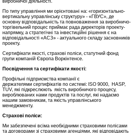
виробничої діяльності.
По типу управління ми орієнтовані на: «горизонтально-
вертикальну управлінську структуру» - «ГВУС», де
основну відповідальність та повноваження за виробничо-
торгівельний процес приймає рада директорів проекту-
напрямку, а стратегічні та інвестиційні рішення є на
відповідальності «АСЗ» - актуального складу засновників
проекту.
Сертифікати якості, страхові поліси, статутний фонд
групи компаній Європа Воркінтенсе.
Посвідчення та сертифікати якості:
Профільні підприємства компанії є
держателями сертифікатів по системі: ISO 9000, HASP,
TUV, які підкреслюють якість виробничого процесу,
вироблюваних нами продуктів та послуг, які надаємо
нашим замовникам, та якість управлінського
менеджменту.
Страхові поліси:
Ми забезпечені всіма необхідними страховими полісами
та договорами зі страховими агенціями, які відповідають