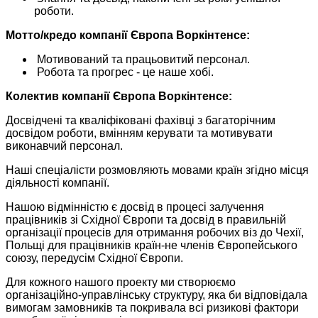
роботи.
Мотто/кредо компанії Європа Воркінтенсе:
Мотивований та працьовитий персонал.
Робота та прогрес - це наше хобі.
Колектив компанії Європа Воркінтенсе:
Досвідчені та кваліфіковані фахівці з багаторічним
досвідом роботи, вмінням керувати та мотивувати
виконавчий персонал.
Наші спеціалісти розмовляють мовами країн згідно місця
діяльності компанії.
Нашою відмінністю є досвід в процесі залучення
працівників зі Східної Європи та досвід в правильній
організації процесів для отримання робочих віз до Чехії,
Польщі для працівників країн-не членів Європейського
союзу, передусім Східної Європи.
Для кожного нашого проекту ми створюємо
організаційно-управлінську структуру, яка би відповідала
вимогам замовників та покривала всі ризикові фактори