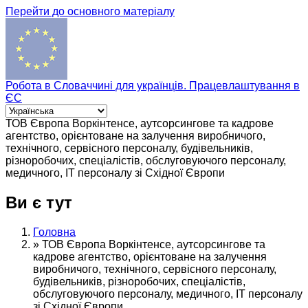
Перейти до основного матеріалу
Робота в Словаччині для українців. Працевлаштування в
ЄС
ТОВ Європа Воркінтенсе, аутсорсингове та кадрове
агентство, орієнтоване на залучення виробничого,
технічного, сервісного персоналу, будівельників,
різноробочих, спеціалістів, обслуговуючого персоналу,
медичного, ІТ персоналу зі Східної Європи
Ви є тут
Головна
»
ТОВ Європа Воркінтенсе, аутсорсингове та
кадрове агентство, орієнтоване на залучення
виробничого, технічного, сервісного персоналу,
будівельників, різноробочих, спеціалістів,
обслуговуючого персоналу, медичного, ІТ персоналу
зі Східної Європи