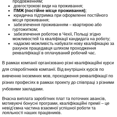
продовженням;
довгострокові види на проживання;
ПМЖ (постійне місце проживання);
юридична підтримка при оформленні постійного
місця проживання;
забезпечення проживанням – квартирою або
гуртожитком;
забезпечення роботою в Чехії, Польщі згідно
можливостей та кваліфікації кандидата на роботу;
надаємо можливість набувати нову кваліфікацію за
рахунок працедавця шляхом проходження
рекваліфікації в оплачуваний робочий час.
В
рамках
компанії
організовано
різні
кваліфікаційні
курси
для
співробітників
компанії
. Від
внутрішніх
курсів
по
вивченню
іноземних
мов,
проходження
рекваліфікації
по
різних
професіях
в
рамках
проекту
до
співпраці
з
різними
учбовими
закладами
.
Вчасна виплата заробітних плат та поточних авансів,
мотивуючі бонусні програми, кваліфікаційні премії – це
невід’ємна частина взаємної успішної роботи та
лояльності наших працівників.