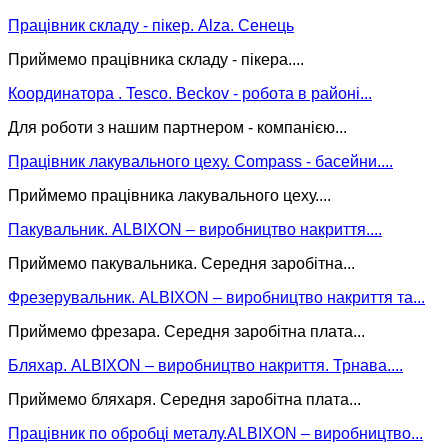
Працівник складу - пікер. Alza. Сенець
Приймемо працівника складу - пікера....
Координатора . Tesco. Beckov - робота в районі...
Для роботи з нашим партнером - компанією...
Працівник лакувального цеху. Compass - басейни....
Приймемо працівника лакувального цеху....
Пакувальник. ALBIXON – виробництво накриття....
Приймемо пакувальника. Середня заробітна...
Фрезерувальник. ALBIXON – виробництво накриття та...
Приймемо фрезара. Середня заробітна плата...
Бляхар. ALBIXON – виробництво накриття. Трнава....
Приймемо бляхаря. Середня заробітна плата...
Працівник по обробці металу.ALBIXON – виробництво...