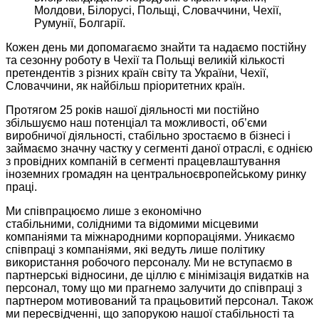
Молдови, Білорусі, Польщі, Словаччини, Чехії,
Румунії, Болгарії.
Кожен день ми допомагаємо знайти та надаємо постійну
та сезонну роботу в Чехії та Польщі великій кількості
претендентів з різних країн світу та України, Чехії,
Словаччини, як найбільш пріоритетних країн.
Протягом 25 років нашої діяльності ми постійно
збільшуємо наш потенціал та можливості, об’єми
виробничої діяльності, стабільно зростаємо в бізнесі і
займаємо значну частку у сегменті даної отраслі, є однією
з провідних компаній в сегменті працевлаштування
іноземних громадян на центральноєвропейському ринку
праці.
Ми співпрацюємо лише з економічно
стабільними, солідними та відомими місцевими
компаніями та міжнародними корпораціями. Уникаємо
співпраці з компаніями, які ведуть лише політику
використання робочого персоналу. Ми не вступаємо в
партнерські відносини, де ціллю є мінімізація видатків на
персонал, тому що ми прагнемо залучити до співпраці з
партнером мотивований та працьовитий персонал. Також
ми пересвідченні, що запорукою нашої стабільності та