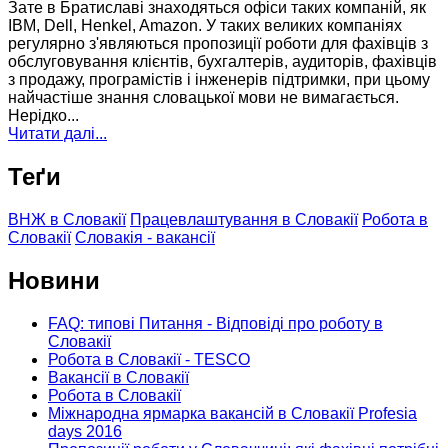
Зате в Братиславі знаходяться офіси таких компаній, як
IBM, Dell, Henkel, Amazon. У таких великих компаніях
регулярно з'являються пропозиції роботи для фахівців з
обслуговування клієнтів, бухгалтерів, аудиторів, фахівців
з продажу, програмістів і інженерів підтримки, при цьому
найчастіше знання словацької мови не вимагається.
Нерідко...
Читати далі...
Теґи
ВНЖ в Словакії
Працевлаштування в Словакії
Робота в
Словакії
Словакія - вакансії
Новини
FAQ: типові Питання - Відповіді про роботу в
Словакії
Робота в Словакії - TESCO
Вакансії в Словакії
Робота в Словакії
Міжнародна ярмарка вакансій в Словакії Profesia
days 2016