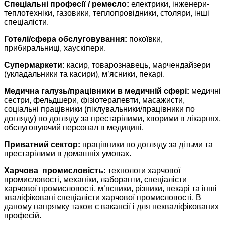
Спеціальні професії
/
ремесло:
електрики, інженери-
теплотехніки, газовики, теплопровідники, столяри, інші
спеціалісти.
Готелі/сфера обслуговування:
покоївки,
прибиральниці, хаускіпери.
Супермаркети:
касир, товарознавець, марчендайзери
(укладальники та касири), м’ясники, пекарі.
Медична галузь/працівники в медичній сфері:
медичні
сестри, фельдшери, фізіотерапевти, масажисти,
соціальні працівники (піклувальники/працівники по
догляду) по догляду за престарілими, хворими в лікарнях,
обслуговуючий персонал в медицині.
Приватний сектор:
працівники по догляду за дітьми та
престарілими в домашніх умовах.
Харчова промисловість:
технологи харчової
промисловості, механіки, лаборанти, спеціалісти
харчової промисловості, м’ясники, різники, пекарі та інші
кваліфіковані спеціалісти харчової промисловості. В
даному напрямку також є вакансії і для некваліфікованих
професій.