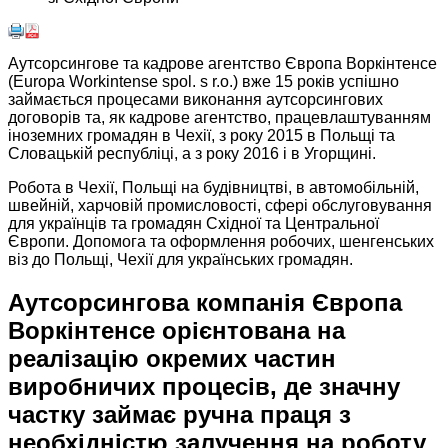
Аутсорсингове та кадрове агентство Європа Воркінтенсе
(Europa Workintense spol. s r.o.) вже 15 років успішно
займається процесами виконання аутсорсингових
договорів та, як кадрове агентство, працевлаштуванням
іноземних громадян в Чехії, з року 2015 в Польщі та
Словацькій республіці, а з року 2016 і в Угорщині.
Робота в Чехії, Польщі на будівництві, в автомобільній,
швейній, харчовій промисловості, сфері обслуговування
для українців та громадян Східної та Центральної
Європи. Допомога та оформлення робочих, шенгенських
віз до Польщі, Чехії для українських громадян. ​
Аутсорсингова компанія Європа
Воркінтенсе орієнтована на
реалізацію окремих частин
виробничих процесів, де значну
частку займає ручна праця з
необхідністю залучення на роботу