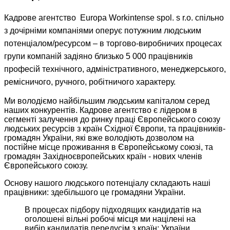
Кадрове
агентство
Europa
Workintense
spol
. s r.o.
спільно
з
дочірніми
компаніями
оперує
потужним
людським
потенціалом
/
ресурсом
– в
торгово-виробничих
процесах
групи
компаній
задіяно
близько
5 000
працівників
професій
технічного
,
адміністративного
,
менеджерського
,
ремісничого
,
ручного
,
робітничого
характеру
.
Ми володіємо найбільшим людським капіталом серед
наших конкурентів. Кадрове агентство є лідером в
сегменті залучення до ринку праці Європейського союзу
людських ресурсів з країн Східної Європи, та працівників-
громадян України, які вже володіють дозволом на
постійне місце проживання в Європейському союзі, та
громадян Західноєвропейських країн - нових членів
Європейського союзу.
Основу нашого людського потенціалу складають наші
працівники: здебільшого це громадяни України.
В процесах підбору підходящих кандидатів на
оголошені вільні робочі місця ми націлені на
вибір кандидатів передусім з країн: України,